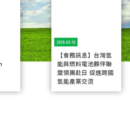
2026-03-19
【會務訊息】台灣氫
n
能與燃料電池夥伴聯
盟領團赴日 促進跨國
氫能產業交流