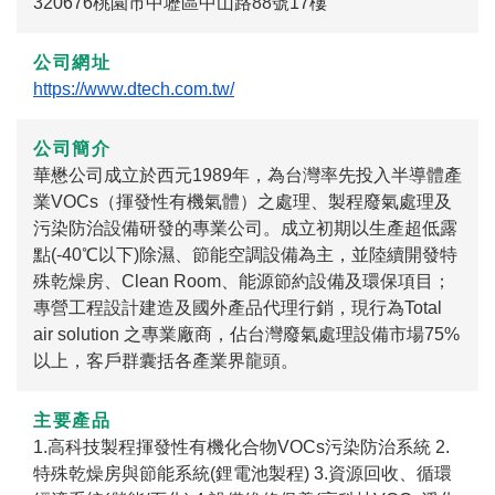
320676桃園市中壢區中山路88號17樓
公司網址
https://www.dtech.com.tw/
公司簡介
華懋公司成立於西元1989年，為台灣率先投入半導體產
業VOCs（揮發性有機氣體）之處理、製程廢氣處理及
污染防治設備研發的專業公司。成立初期以生產超低露
點(-40℃以下)除濕、節能空調設備為主，並陸續開發特
殊乾燥房、Clean Room、能源節約設備及環保項目；
專營工程設計建造及國外產品代理行銷，現行為Total
air solution 之專業廠商，佔台灣廢氣處理設備市場75%
以上，客戶群囊括各產業界龍頭。
主要產品
1.高科技製程揮發性有機化合物VOCs污染防治系統 2.
特殊乾燥房與節能系統(鋰電池製程) 3.資源回收、循環