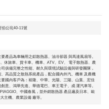
伯公坑40-11號
，主要產品為車輛用之鋁散熱器、油冷卻器 與馬達風扇等。
、休旅車、貨卡車、機車、ATV、EV、 電子散熱器、農
公司俱備完整之性能、耐久與環境試驗設備與研發團隊，
能、高品質之散熱系統產品，配合國內外汽、機車 及農機
主要國內客戶為：裕隆、中華、光陽、三陽、山葉、宏佳
能創意、鴻華先進、華德電巴、車王電子、成 運汽車等。
PIAGGIO、中國春風，並外銷散熱器 產品遍及日本、歐
大主機、農業設備 廠等。