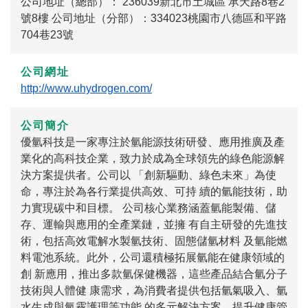
公司地址（總部）： 236039新北市土城區 承天路8巷2
號8樓 公司地址（分部）：334023桃園市八德區和平路
704巷23號
公司網址
http://www.uhydrogen.com/
公司簡介
優氫科技是一家專注於氫能源技術研發、應用推廣及產
業化的高科技企業，致力於成為全球領先的綠色能源解
決方案提供者。公司以 「創新驅動、綠色未來」為使
命，專注於為各行業提供高效、可持 續的氫能技術，助
力實現碳中和目標。 公司核心業務涵蓋氫能製備、儲
存、運輸與應用的全產業鏈，並擁 有自主研發的先進技
術，包括高效電解水製氫技術、固態儲氫材料 及氫能燃
料電池系統。此外，公司還積極拓展氫能在健康領域的
創 新應用，推出多款氫保健機器，這些產品結合氫分子
技術與人體健 康需求，為消費者提供包括氫氣吸入、氫
水生成與氫霧護理等功能 的多元解決方案，提升健康管