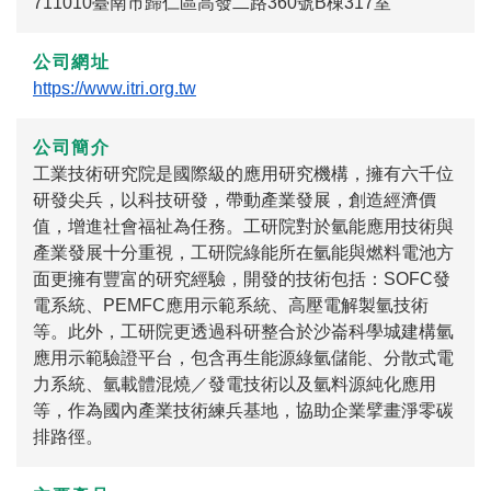
711010臺南市歸仁區高發二路360號B棟317室
公司網址
https://www.itri.org.tw
公司簡介
工業技術研究院是國際級的應用研究機構，擁有六千位
研發尖兵，以科技研發，帶動產業發展，創造經濟價
值，增進社會福祉為任務。工研院對於氫能應用技術與
產業發展十分重視，工研院綠能所在氫能與燃料電池方
面更擁有豐富的研究經驗，開發的技術包括：SOFC發
電系統、PEMFC應用示範系統、高壓電解製氫技術
等。此外，工研院更透過科研整合於沙崙科學城建構氫
應用示範驗證平台，包含再生能源綠氫儲能、分散式電
力系統、氫載體混燒／發電技術以及氫料源純化應用
等，作為國內產業技術練兵基地，協助企業擘畫淨零碳
排路徑。