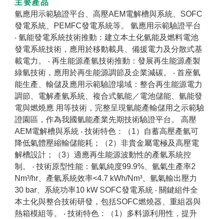
主要產品
氫應用示範驗證平台、高壓AEM電解槽與系統、SOFC
發電系統、PEMFC發電系統等。 氫應用示範驗證平台
‧ 氫能發電系統技術推動：建立本土化氫能及燃料電池
發電系統技術，應用於移動載具、備援電力及分散式基
載電力。 ‧ 再生能源產氫技術推動：發展再生能源產製
綠氫技術，應用於再生能源調節及企業減碳。 ‧ 首座氫
能生產、輸儲及應用示範驗證場域：整合再生能源電力
調節、電解產氫系統、複合式氫能／電池儲能、氫能發
電與燃燒應 用等技術，完整呈現氫能產輸儲用之示範驗
證園區，作為我國氫能產業先期技術驗證平台。 高壓
AEM電解槽與系統 ‧ 技術特色：（1）自蓄高壓產氫可
降低氣體壓縮輸儲能耗；（2）非貴金屬電極及高壓電
解槽設計；（3）適應再生能源波動性的產氫系統控
制。 ‧ 技術原型性能：氫氣純度99.9%、氫氣生產率2
Nm³/hr、產氫系統效率<4.7 kWh/Nm³、氫氣輸出壓力
30 bar、系統功率10 kW SOFC發電系統 ‧ 關鍵組件全
本土化與整合技術研發，包括SOFC燃燒器、重組器與
熱箱模組等。 ‧ 技術特色：（1）多料源利用性，提升