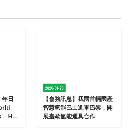
2026-01-28
 年日
【會務訊息】我國首輛國產
rld
智慧氫能巴士進軍巴黎，開
 – H2
展臺歐氫能運具合作
」 即將登