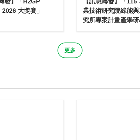
轉發】「H2GP
【訊息轉發】「115
n 2026 ⼤獎賽」
業技術研究院綠能與
究所專案計畫產學研
作暨成果說明會」(
更多