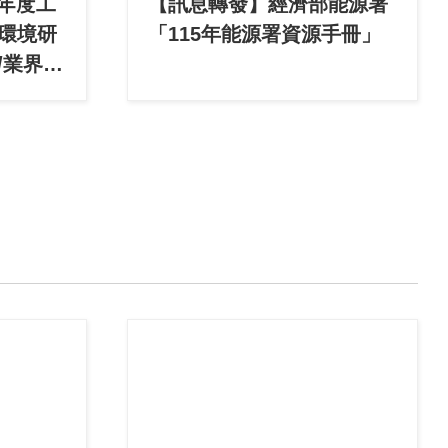
 年度工
【訊息轉發】經濟部能源署
環境研
「115年能源署資源手冊」
/業界合
免費）