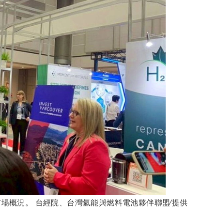
場概況。 台經院、台灣氫能與燃料電池夥伴聯盟∕提供