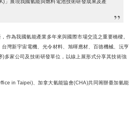
Y WEEK)」展現我國氫能與燃料電池技術研發成果及產
臺，作為我國氫能產業多年來與國際市場交流之重要橋樑。
、台灣新宇宙電機、光令材料、旭暉應材、百德機械、沅亨
序)多家公司及技術研發單位，以線上展形式分享其技術強
e in Taipei)、加拿大氫能協會(CHA)共同籌辦臺加氫能