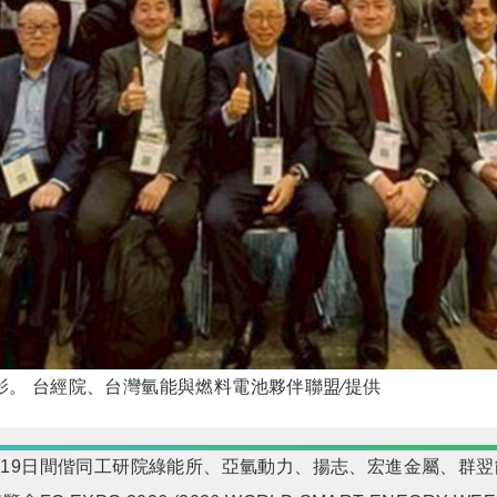
影。 台經院、台灣氫能與燃料電池夥伴聯盟∕提供
7日至19日間偕同工研院綠能所、亞氫動力、揚志、宏進金屬、