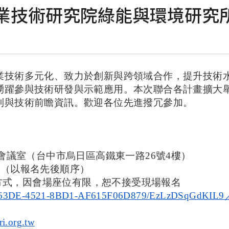
工業技術研究院綠能與環境研究
業技術多元化、致力於創新與跨領域合作，提升技術
踴躍參與技術研發與示範應用。
本次聯合各計畫擴大
利與技術前瞻資訊。歡迎各位先進撥冗參加。
會議室（台中市烏日區高鐵東一路
26
號
4
樓）
名（以報名先後順序）
方式，因會場座位有限，恕不接受現場報名
6703-63DE-4521-8BD1-AF615F06D879/EzLzDSqGdKIL9
ri.org.tw