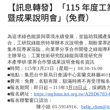
【訊息轉發】「115 年度
暨成果說明會」(免費）
為追求綠色能源與環境永續發展，並協助我國產
合，工研院綠能所特舉辦本次說明會，期盼業界
集本院專家蒞臨，向業界分享合作開發之綠能專
主辦單位：工業技術研究院綠能與環境研究所
本產學研
/
業界合作暨成果說明會報名資訊
■
時間：
115
年
3
月
23
日（星期一）
08:30-16:00
■
地點：集思台中新烏日會議中心富蘭克林廳
401
■
費用：免費，名額有限，額滿時將不再受理報
■
報名期間：即日起～
115
年
3
月
18
日止
，採網路
■
報名網址：
https://reglsms.itri.org.tw/A20D
■
報名聯繫窗口請洽：
陳小姐
03-5914916
、
belle_chen@it