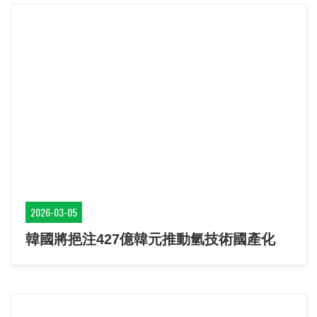
2026-03-05
韓國將挹注427億韓元推動氫技術國產化