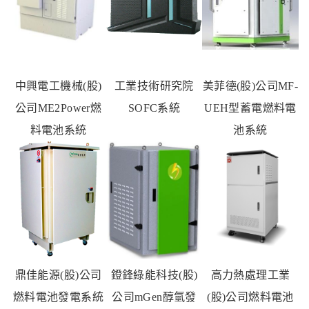
中興電工機械
(
股
)
工業技術研究院
美菲德
(
股
)
公司
MF-
公司
ME2Power
燃
SOFC
系統
UEH
型
蓄電燃料電
料電池系統
池系統
鼎佳能源
(
股
)
公司
鐙鋒綠能科技
(
股
)
高力熱處理工業
燃料電池發電系統
公司
mGen
醇氫發
(
股
)
公司
燃料電池