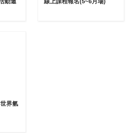
EA活動邀
線上課程報名(5~6月場)
年世界氫