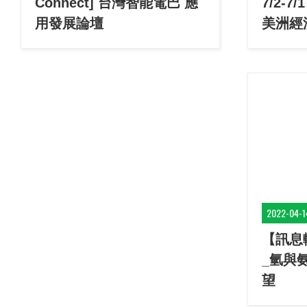
Connect] 台灣智能電巴 應
7/2-
用發展論壇
美洲經
團」
2022-04-1
【訊息
_氫與
望