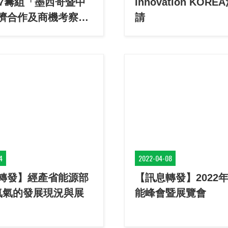
7/17籌組「墨西哥暨中
Innovation KOR
濟合作及商機考察
請
4
2022-04-08
轉發】經產省能源部
【訊息轉發】2022
氨氣的發展現況與展
能峰會暨展覽會