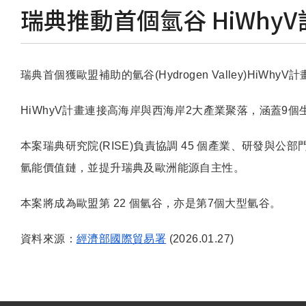
瑞典推動首個氫谷 HiWhyV
瑞典首個獲歐盟補助的氫谷(Hydrogen Valley)HiWhyV
HiWhyV計畫連接高海岸與西海岸2大產業聚落，涵蓋9個生產基
本案瑞典研究院(RISE)負責協調 45 個產業、研發與公部門
氫能價值鏈，並提升瑞典及歐洲能源自主性。
本案將成為歐盟第 22 個氫谷，亦是第7個大型氫谷。
資料來源：
經濟部國際貿易署
(2026.01.27)