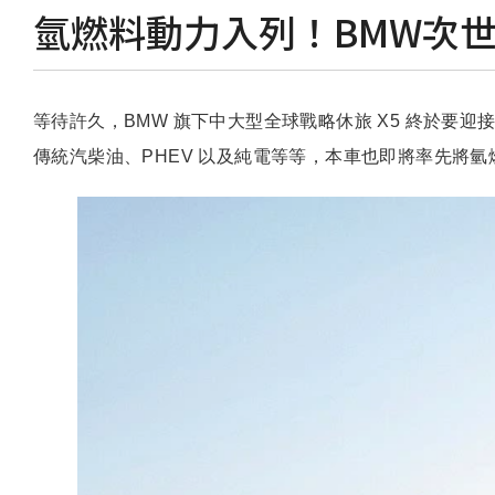
氫燃料動力入列！BMW次世
等待許久，BMW 旗下中大型全球戰略休旅 X5 終於
傳統汽柴油、PHEV 以及純電等等，本車也即將率先將