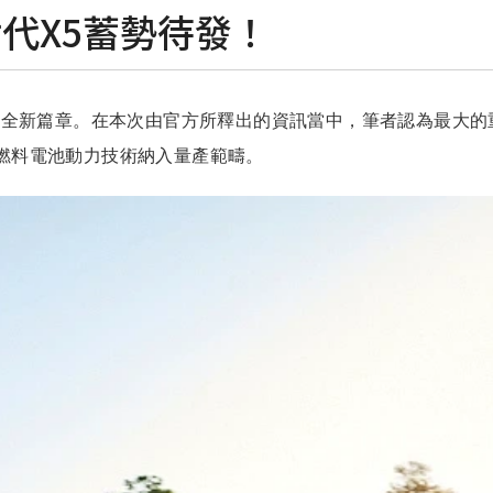
代X5蓄勢待發！
要迎接全新篇章。在本次由官方所釋出的資訊當中，筆者認為最大
氫燃料電池動力技術納入量產範疇。