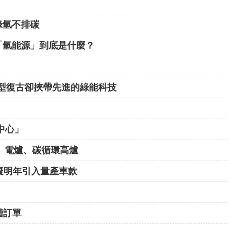
綠氫不排碳
「氫能源」到底是什麼？
，造型復古卻挾帶先進的綠能科技
中心」
鐵、電爐、碳循環高爐
擬明年引入量產車款
槽訂單