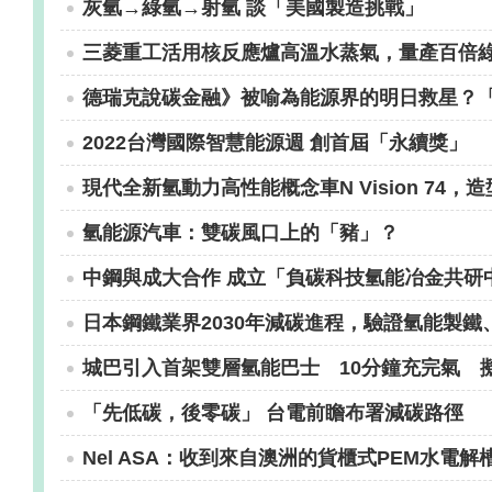
灰氫→綠氫→射氫 談「美國製造挑戰」
三菱重工活用核反應爐高溫水蒸氣，量產百倍
德瑞克說碳金融》被喻為能源界的明日救星？
2022台灣國際智慧能源週 創首屆「永續獎」
現代全新氫動力高性能概念車N Vision 74
氫能源汽車：雙碳風口上的「豬」？
中鋼與成大合作 成立「負碳科技氫能冶金共研
日本鋼鐵業界2030年減碳進程，驗證氫能製
城巴引入首架雙層氫能巴士 10分鐘充完氣 
「先低碳，後零碳」 台電前瞻布署減碳路徑
Nel ASA：收到來自澳洲的貨櫃式PEM水電解