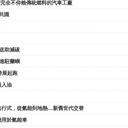
造完全不仰賴傳統燃料的汽車工廠
共識
運送助減碳
站進駐蘭嶼
特展起跑
過入油
進行式，從氫能到地熱…新舊世代交替
應用於氫能車