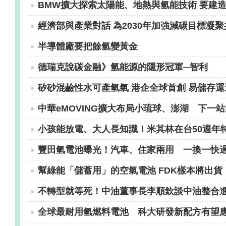
BMW擴大探索太陽能、地熱與氫能技術 要建
經濟部與產業對話 為2030年加強減碳目標凝聚
半導體廠要把餘氫變黃金
德瑞克說碳金融》氫能源的隱形冠軍─智利
矽砂混鹼性水可產氫氣 港企全球首創 易儲存
中華eMOVING擴大布局小琉球、澎湖 下一
小孩能放電、大人長知識！米其林在台50週年
豐田氫電池曝光！汽車、住家兩用 一換一快
幫綠能「儲蓄用」的空氣電池 FDK樣本將出貨
不轉型就等死！中油董事長李順欽談中油整合
全球最耐用氫燃料電池 科大研發新配方有望