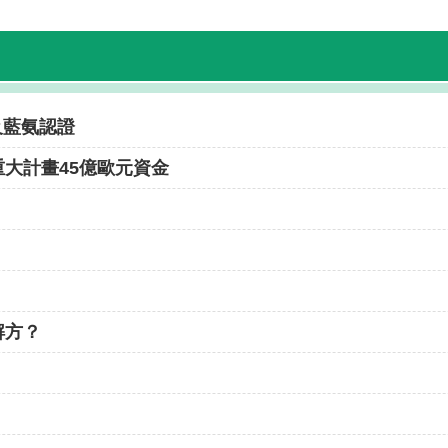
氫及藍氨認證
大計畫45億歐元資金
解方？