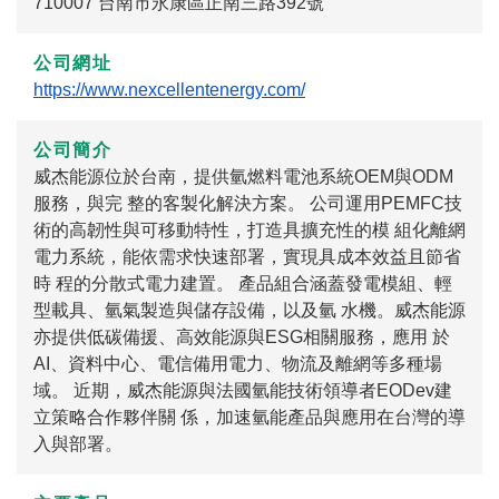
710007 台南市永康區正南三路392號
公司網址
https://www.nexcellentenergy.com/
公司簡介
威杰能源位於台南，提供氫燃料電池系統OEM與ODM
服務，與完 整的客製化解決方案。 公司運用PEMFC技
術的高韌性與可移動特性，打造具擴充性的模 組化離網
電力系統，能依需求快速部署，實現具成本效益且節省
時 程的分散式電力建置。 產品組合涵蓋發電模組、輕
型載具、氫氣製造與儲存設備，以及氫 水機。威杰能源
亦提供低碳備援、高效能源與ESG相關服務，應用 於
AI、資料中心、電信備用電力、物流及離網等多種場
域。 近期，威杰能源與法國氫能技術領導者EODev建
立策略合作夥伴關 係，加速氫能產品與應用在台灣的導
入與部署。